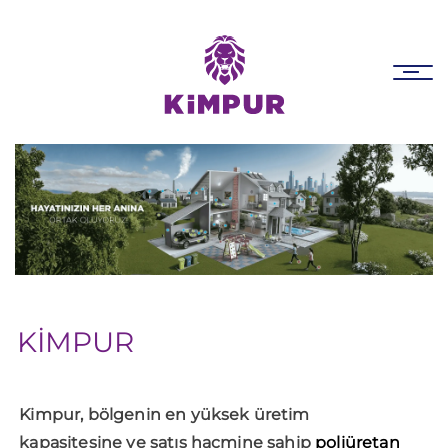
Skip
Skip
links
to
primary
Tog
navigation
nav
Skip
to
content
KİMPUR
Kimpur, bölgenin en yüksek üretim
kapasitesine ve satış hacmine sahip
poliüretan