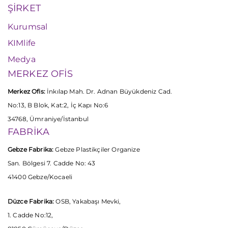
ŞİRKET
Kurumsal
KIMlife
Medya
MERKEZ OFİS
Merkez Ofis:
İnkılap Mah. Dr. Adnan Büyükdeniz Cad.
No:13, B Blok, Kat:2, İç Kapı No:6
34768, Ümraniye/İstanbul
FABRİKA
Gebze Fabrika:
Gebze Plastikçiler Organize
San. Bölgesi 7. Cadde No: 43
41400 Gebze/Kocaeli
Düzce Fabrika:
OSB, Yakabaşı Mevki,
1. Cadde No:12,