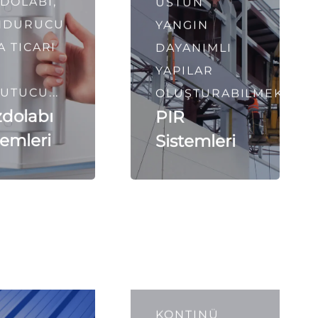
DOLABI,
ÜSTÜN
NDURUCU
YANGIN
A TICARI
DAYANIMLI
YAPILAR
UTUCU...
OLUŞTURABILMEK...
dolabı
PIR
temleri
Sistemleri
KONTINÜ