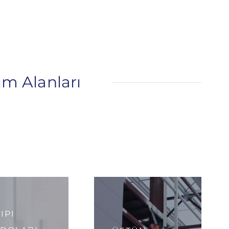
ım Alanları
IPI