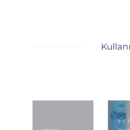
Kullan
EV T