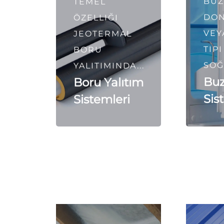
BUZ
TEMEL
DO
ÖZELLIĞI
VEY
JEOTERMAL
TIPI
BORU
SOĞ
YALITIMINDA...
Buz
Boru Yalıtım
Sis
Sistemleri