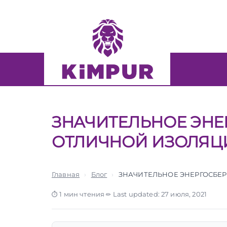
Skip
Skip
links
to
primary
navigation
Skip
to
content
ЗНАЧИТЕЛЬНОЕ ЭНЕ
ОТЛИЧНОЙ ИЗОЛЯЦ
Главная
›
Блог
›
ЗНАЧИТЕЛЬНОЕ ЭНЕРГОСБЕ
1 мин чтения
·
Last updated: 27 июля, 2021