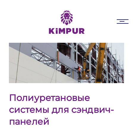
Skip
Skip
links
to
primary
Tog
navigation
nav
Skip
to
content
Полиуретановые
системы для сэндвич-
панелей