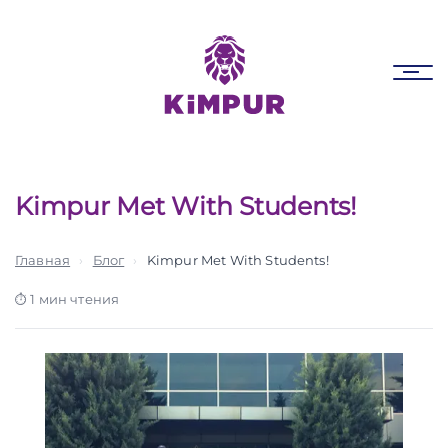
Skip
Skip
links
to
primary
Tog
navigation
nav
Skip
to
content
Kimpur Met With Students!
Главная
›
Блог
›
Kimpur Met With Students!
1 мин чтения