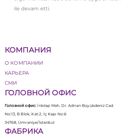
ile devam etti.
КОМПАНИЯ
О КОМПАНИИ
КАРЬЕРА
СМИ
ГОЛОВНОЙ ОФИС
Головной офис:
İnkılap Mah. Dr. Adnan Büyükdeniz Cad.
No:13, B Blok, Kat:2, İç Kapı No:6
34768, Ümraniye/İstanbul
ФАБРИКА