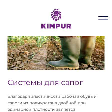
Skip
Skip
links
to
primary
Tog
navigation
nav
Skip
to
content
Системы для сапог
Благодаря эластичности рабочая обувь и
сапоги из полиуретана двойной или
одинарной плотности является