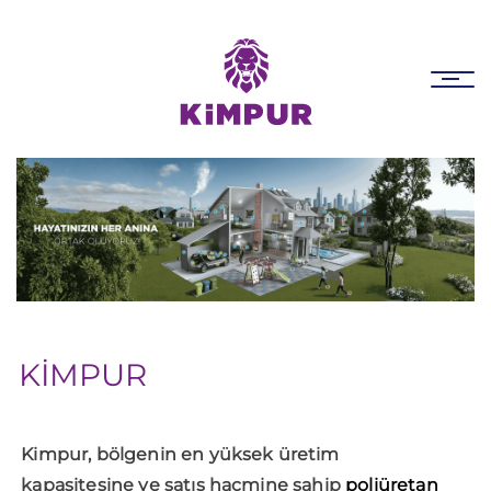
Skip
Skip
links
to
primary
Tog
navigation
nav
Skip
to
content
KİMPUR
Kimpur, bölgenin en yüksek üretim
kapasitesine ve satış hacmine sahip
poliüretan