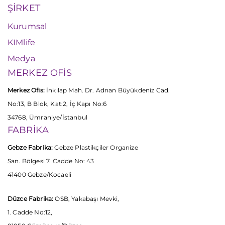
ŞİRKET
Kurumsal
KIMlife
Medya
MERKEZ OFİS
Merkez Ofis:
İnkılap Mah. Dr. Adnan Büyükdeniz Cad.
No:13, B Blok, Kat:2, İç Kapı No:6
34768, Ümraniye/İstanbul
FABRİKA
Gebze Fabrika:
Gebze Plastikçiler Organize
San. Bölgesi 7. Cadde No: 43
41400 Gebze/Kocaeli
Düzce Fabrika:
OSB, Yakabaşı Mevki,
1. Cadde No:12,