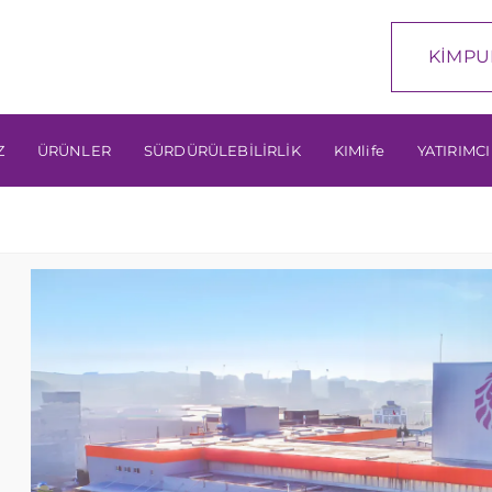
KİMPU
Z
ÜRÜNLER
SÜRDÜRÜLEBİLİRLİK
KIMlife
YATIRIMCI