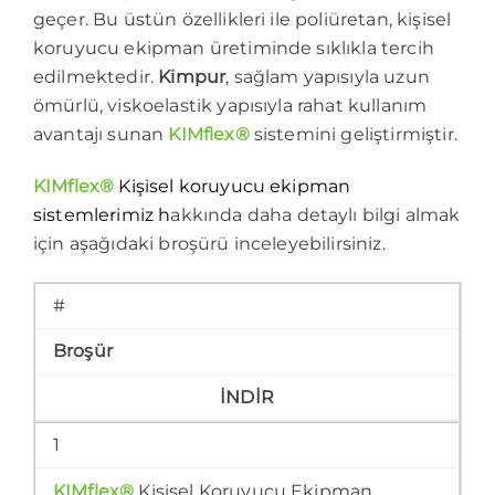
geçer. Bu üstün özellikleri ile poliüretan, kişisel
koruyucu ekipman üretiminde sıklıkla tercih
edilmektedir.
Kimpur
, sağlam yapısıyla uzun
ömürlü, viskoelastik yapısıyla rahat kullanım
avantajı sunan
KIMflex®
sistemini geliştirmiştir.
KIMflex®
Kişisel koruyucu ekipman
sistemlerimiz
h
akkında daha detaylı bilgi almak
için aşağıdaki broşürü inceleyebilirsiniz.
#
Broşür
İNDİR
1
KIMflex®
Kişisel Koruyucu Ekipman