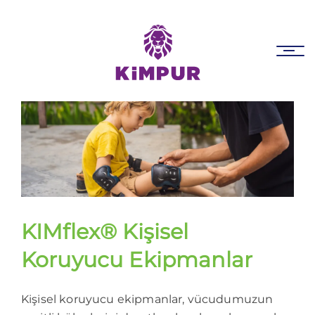
Skip
Skip
links
to
primary
Tog
navigation
nav
Skip
to
content
KIMflex
®
Kişisel
Koruyucu Ekipmanlar
Kişisel koruyucu ekipmanlar, vücudumuzun