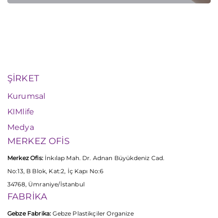
ŞİRKET
Kurumsal
KIMlife
Medya
MERKEZ OFİS
Merkez Ofis:
İnkılap Mah. Dr. Adnan Büyükdeniz Cad.
No:13, B Blok, Kat:2, İç Kapı No:6
34768, Ümraniye/İstanbul
FABRİKA
Gebze Fabrika:
Gebze Plastikçiler Organize