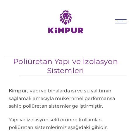
Skip
Skip
links
to
primary
Tog
navigation
nav
Skip
to
content
Poliüretan Yapı ve İzolasyon
Sistemleri
Kimpur,
yapı ve binalarda ısı ve su yalıtımını
sağlamak amacıyla mükemmel performansa
sahip poliüretan sistemler geliştirmiştir.
Yapı ve izolasyon sektöründe kullanılan
poliüretan sistemlerimiz aşağıdaki gibidir.