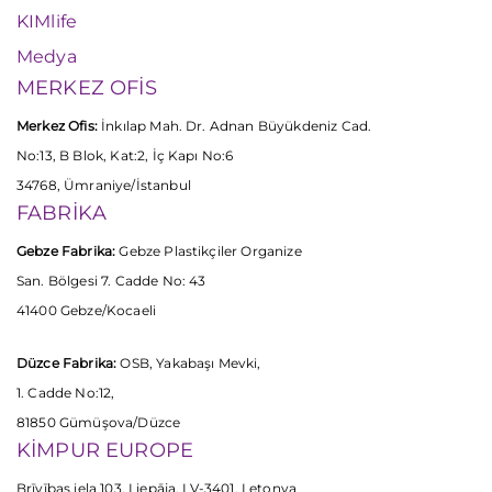
KIMlife
Medya
MERKEZ OFİS
Merkez Ofis:
İnkılap Mah. Dr. Adnan Büyükdeniz Cad.
No:13, B Blok, Kat:2, İç Kapı No:6
34768, Ümraniye/İstanbul
FABRİKA
Gebze Fabrika:
Gebze Plastikçiler Organize
San. Bölgesi 7. Cadde No: 43
41400 Gebze/Kocaeli
Düzce Fabrika:
OSB, Yakabaşı Mevki,
1. Cadde No:12,
81850 Gümüşova/Düzce
KİMPUR EUROPE
Brīvības iela 103, Liepāja, LV-3401, Letonya