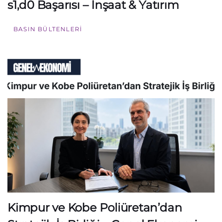
s1,d0 Başarısı – İnşaat & Yatırım
BASIN BÜLTENLERI
Kimpur ve Kobe Poliüretan’dan