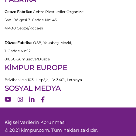
Gebze Fabrika:
Gebze Plastikçiler Organize
San. Bölgesi 7. Cadde No: 43
41400 Gebze/Kocaeli
Düzce Fabrika:
OSB, Yakabaşı Mevki,
1. Cadde No:12,
81850 Gümüşova/Düzce
KİMPUR EUROPE
Brīvības iela 103, Liepāja, LV-3401, Letonya
SOSYAL MEDYA
Kişisel Verilerin Korunması
© 2021 kimpur.com. Tüm hakları saklıdır.