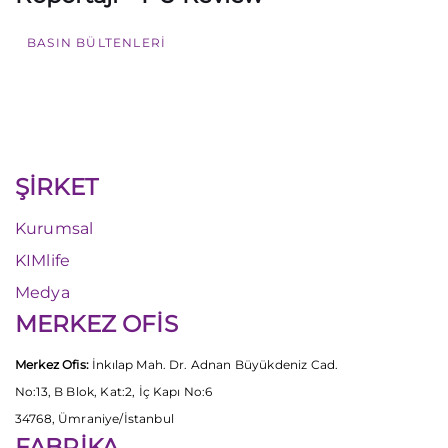
BASIN BÜLTENLERI
ŞİRKET
Kurumsal
KIMlife
Medya
MERKEZ OFİS
Merkez Ofis:
İnkılap Mah. Dr. Adnan Büyükdeniz Cad.
No:13, B Blok, Kat:2, İç Kapı No:6
34768, Ümraniye/İstanbul
FABRİKA