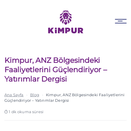
Skip
Skip
links
to
primary
Tog
navigation
nav
Skip
to
content
Kimpur, ANZ Bölgesindeki
Faaliyetlerini Güçlendiriyor –
Yatırımlar Dergisi
Ana Sayfa
›
Blog
›
Kimpur, ANZ Bölgesindeki Faaliyetlerini
Güçlendiriyor – Yatırımlar Dergisi
1 dk okuma süresi