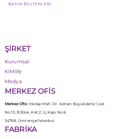
BASIN BÜLTENLERI
ŞİRKET
Kurumsal
KIMlife
Medya
MERKEZ OFİS
Merkez Ofis:
İnkılap Mah. Dr. Adnan Büyükdeniz Cad.
No:13, B Blok, Kat:2, İç Kapı No:6
34768, Ümraniye/İstanbul
FABRİKA