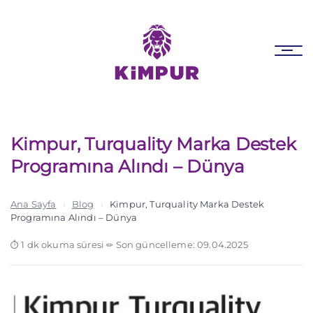
Skip
Skip
links
to
primary
Tog
navigation
nav
Skip
to
content
Kimpur, Turquality Marka Destek
Programına Alındı – Dünya
Ana Sayfa
›
Blog
›
Kimpur, Turquality Marka Destek
Programına Alındı – Dünya
1 dk okuma süresi
·
Son güncelleme: 09.04.2025