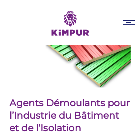
Skip
Skip
links
to
primary
Tog
navigation
nav
Skip
to
content
Agents Démoulants pour
l’Industrie du Bâtiment
et de l’Isolation