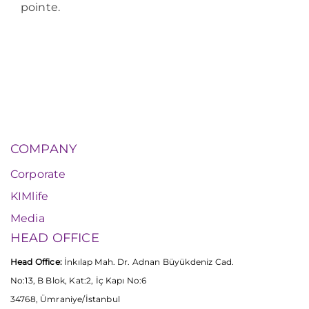
pointe.
COMPANY
Corporate
KIMlife
Media
HEAD OFFICE
Head Office:
İnkılap Mah. Dr. Adnan Büyükdeniz Cad.
No:13, B Blok, Kat:2, İç Kapı No:6
34768, Ümraniye/İstanbul