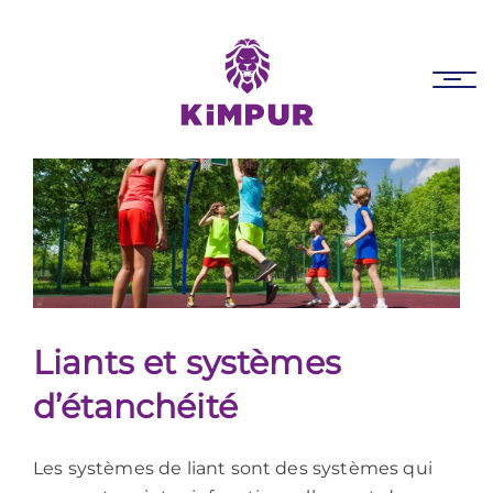
Skip
Skip
links
to
primary
Tog
navigation
nav
Skip
to
content
Liants et systèmes
d’étanchéité
Les systèmes de liant sont des systèmes qui