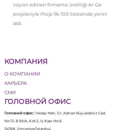
vizyon edinen firmamız ürettiği Ar-Ge
projeleriyle Proje İlk 100 listesinde yerini
aldı.
КОМПАНИЯ
О КОМПАНИИ
КАРЬЕРА
СМИ
ГОЛОВНОЙ ОФИС
Головной офис:
İnkılap Mah. Dr. Adnan Büyükdeniz Cad.
No:13, B Blok, Kat:2, İç Kapı No:6
34768, Ümraniye/İstanbul