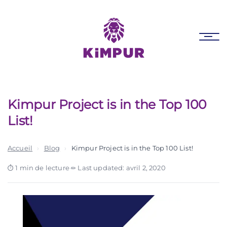
Skip
Skip
links
to
primary
Tog
navigation
nav
Skip
to
content
Kimpur Project is in the Top 100
List!
Accueil
›
Blog
›
Kimpur Project is in the Top 100 List!
1 min de lecture
·
Last updated: avril 2, 2020