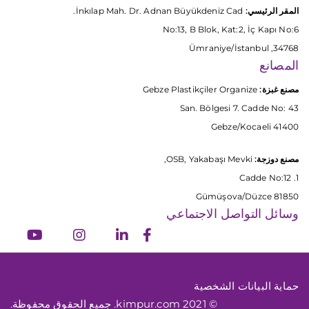
المقر الرئيسي:
İnkılap Mah. Dr. Adnan Büyükdeniz Cad.
No:13, B Blok, Kat:2, İç Kapı No:6
34768, Ümraniye/İstanbul
المصانع
مصنع غبزة:
Gebze Plastikçiler Organize
San. Bölgesi 7. Cadde No: 43
41400 Gebze/Kocaeli
مصنع دوزجة:
OSB, Yakabaşı Mevki,
1. Cadde No:12
81850 Gümüşova/Düzce
وسائل التواصل الاجتماعي
حماية البيانات الشخصية
© 2021 kimpur.com. جميع الحقوق محفوظة.