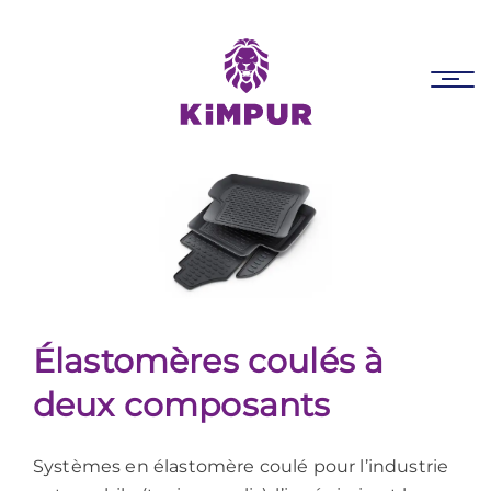
Skip
Skip
links
to
primary
Tog
navigation
nav
Skip
to
content
Élastomères coulés à
deux composants
Systèmes en élastomère coulé pour l’industrie