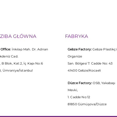
DZIBA GŁÓWNA
FABRYKA
Office:
İnkılap Mah. Dr. Adnan
Gebze Factory:
Gebze Plastikçi
kdeniz Cad.
Organize
, B Blok, Kat:2, İç Kapı No:6
San. Bölgesi 7. Cadde No: 43
, Ümraniye/İstanbul
41400 Gebze/Kocaeli
Düzce Factory:
OSB, Yakabaşı
Mevki,
1. Cadde No:12
81850 Gümüşova/Düzce