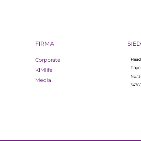
FIRMA
SIE
Corporate
Head 
Büyü
KIMlife
No:13
Media
34768