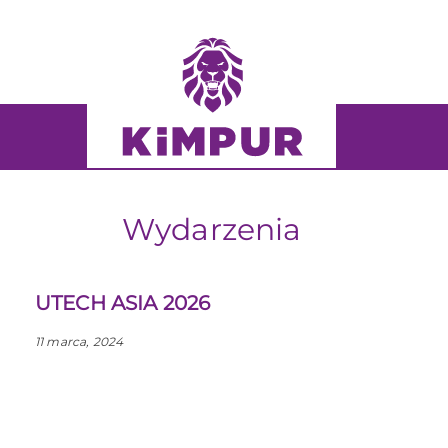
Skip
Skip
links
to
primary
navigation
Skip
to
content
Wydarzenia
UTECH ASIA 2026
11 marca, 2024