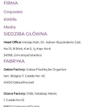
FIRMA
Corporate
KIMlife
Media
SIEDZIBA GŁÓWNA
Head Office:
İnkılap Mah. Dr. Adnan Büyükdeniz Cad.
No:13, B Blok, Kat:2, İç Kapı No:6
34768, Ümraniye/İstanbul
FABRYKA
Gebze Factory:
Gebze Plastikçiler Organize
San. Bölgesi 7. Cadde No: 43
41400 Gebze/Kocaeli
Düzce Factory:
OSB, Yakabaşı Mevki,
1. Cadde No:12
81850 Gümüşova/Düzce