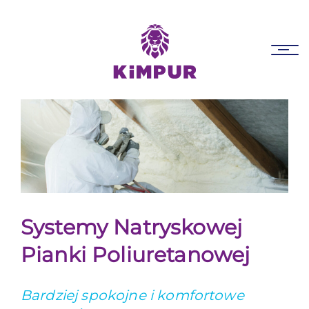
Skip
Skip
links
to
primary
Tog
navigation
nav
Skip
to
content
Systemy Natryskowej
Pianki Poliuretanowej
Bardziej spokojne i komfortowe