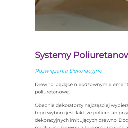
Systemy Poliuretano
Rozwiązania Dekoracyjne
Drewno, będące nieodzownym elementem m
poliuretanowe.
Obecnie dekoratorzy najczęściej wybie
tego wyboru jest fakt, że poliuretan pr
dekoracyjnych imitujących drewno. Doda
możliwość barwienia, lekkość i łatwość ap