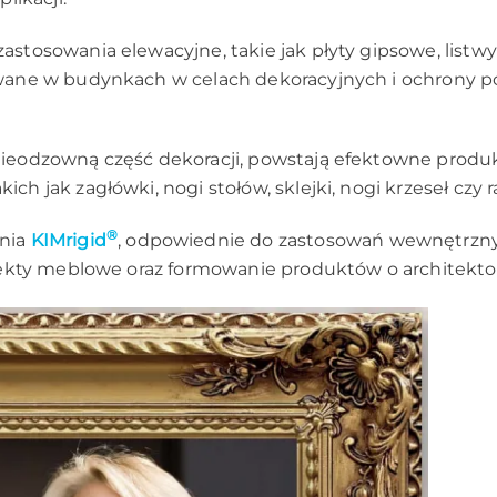
stosowania elewacyjne, takie jak płyty gipsowe, listwy 
wane w budynkach w celach dekoracyjnych i ochrony pow
nieodzowną część dekoracji, powstają efektowne produ
h jak zagłówki, nogi stołów, sklejki, nogi krzeseł czy r
®
ania
KIMrigid
, odpowiednie do zastosowań wewnętrzny
ojekty meblowe oraz formowanie produktów o architekt