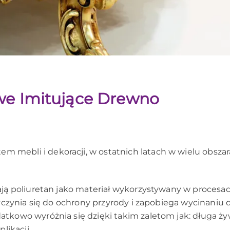
we Imitujące Drewno
ebli i dekoracji, w ostatnich latach w wielu obszarac
rają poliuretan jako materiał wykorzystywany w proc
zyczynia się do ochrony przyrody i zapobiega wycinaniu
tkowo wyróżnia się dzięki takim zaletom jak: długa ż
likacji.