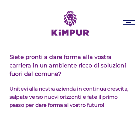
Skip
Skip
links
to
primary
Tog
navigation
nav
Skip
to
content
Siete pronti a dare forma alla vostra
carriera in un ambiente ricco di soluzioni
fuori dal comune?
Unitevi alla nostra azienda in continua crescita,
salpate verso nuovi orizzonti e fate il primo
passo per dare forma al vostro futuro!