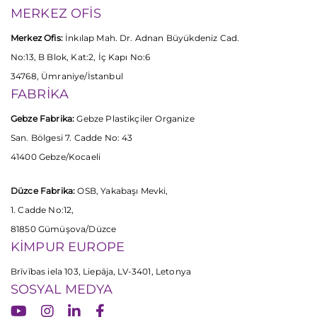
MERKEZ OFİS
Merkez Ofis:
İnkılap Mah. Dr. Adnan Büyükdeniz Cad.
No:13, B Blok, Kat:2, İç Kapı No:6
34768, Ümraniye/İstanbul
FABRİKA
Gebze Fabrika:
Gebze Plastikçiler Organize
San. Bölgesi 7. Cadde No: 43
41400 Gebze/Kocaeli
Düzce Fabrika:
OSB, Yakabaşı Mevki,
1. Cadde No:12,
81850 Gümüşova/Düzce
KİMPUR EUROPE
Brīvības iela 103, Liepāja, LV-3401, Letonya
SOSYAL MEDYA