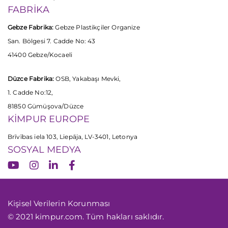
FABRİKA
Gebze Fabrika:
Gebze Plastikçiler Organize
San. Bölgesi 7. Cadde No: 43
41400 Gebze/Kocaeli
Düzce Fabrika:
OSB, Yakabaşı Mevki,
1. Cadde No:12,
81850 Gümüşova/Düzce
KİMPUR EUROPE
Brīvības iela 103, Liepāja, LV-3401, Letonya
SOSYAL MEDYA
Kişisel Verilerin Korunması
© 2021 kimpur.com. Tüm hakları saklıdır.