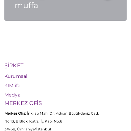
muffa
ŞİRKET
Kurumsal
KIMlife
Medya
MERKEZ OFİS
Merkez Ofis:
İnkılap Mah. Dr. Adnan Büyükdeniz Cad.
No:13, B Blok, Kat:2, İç Kapı No:6
34768, Ümraniye/İstanbul