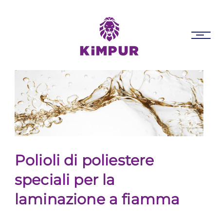
Skip
Skip
links
to
primary
Tog
navigation
nav
Skip
to
content
Polioli di poliestere
speciali per la
laminazione a fiamma