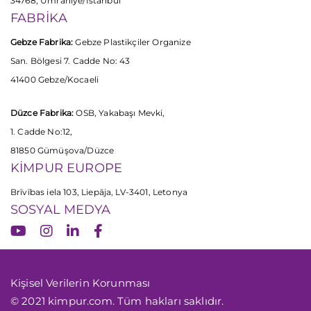
34768, Ümraniye/İstanbul
FABRİKA
Gebze Fabrika:
Gebze Plastikçiler Organize
San. Bölgesi 7. Cadde No: 43
41400 Gebze/Kocaeli
Düzce Fabrika:
OSB, Yakabaşı Mevki,
1. Cadde No:12,
81850 Gümüşova/Düzce
KİMPUR EUROPE
Brīvības iela 103, Liepāja, LV-3401, Letonya
SOSYAL MEDYA
Kişisel Verilerin Korunması
© 2021 kimpur.com. Tüm hakları saklıdır.