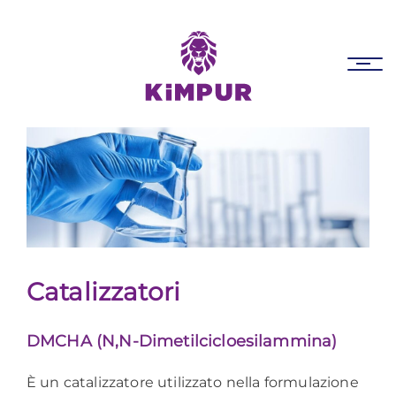
Skip
Skip
links
to
primary
Tog
navigation
nav
Skip
to
content
Catalizzatori
DMCHA (N,N-Dimetilcicloesilammina)
È un catalizzatore utilizzato nella formulazione