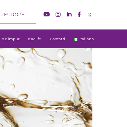
R EUROPE
à In Kimpur
KIMlife
Contatti
Italiano