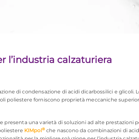
er l’industria calzaturiera
reazione di condensazione di acidi dicarbossilici e glicol
oli poliestere forniscono proprietà meccaniche superiori
resenta una varietà di soluzioni ad alte prestazioni per
®
poliestere
KIMpol
che nascono da combinazioni di acidi c
unzionalità per la migliore soluzione per l’industria calz