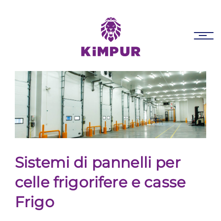
Skip
Skip
links
to
primary
Tog
navigation
nav
Skip
to
content
Sistemi di pannelli per
celle frigorifere e casse
Frigo