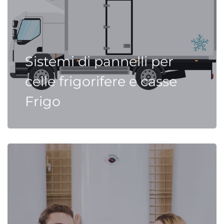
Sistemi di pannelli per
celle frigorifere e casse
Frigo