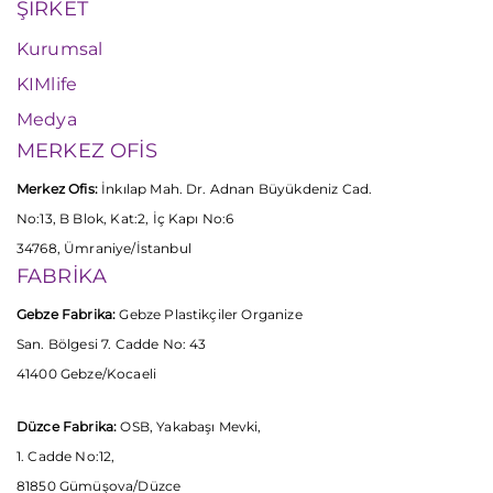
ŞİRKET
Kurumsal
KIMlife
Medya
MERKEZ OFİS
Merkez Ofis:
İnkılap Mah. Dr. Adnan Büyükdeniz Cad.
No:13, B Blok, Kat:2, İç Kapı No:6
34768, Ümraniye/İstanbul
FABRİKA
Gebze Fabrika:
Gebze Plastikçiler Organize
San. Bölgesi 7. Cadde No: 43
41400 Gebze/Kocaeli
Düzce Fabrika:
OSB, Yakabaşı Mevki,
1. Cadde No:12,
81850 Gümüşova/Düzce