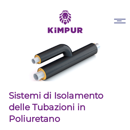
Skip
Skip
links
to
primary
Tog
navigation
nav
Skip
to
content
Sistemi di Isolamento
delle Tubazioni in
Poliuretano