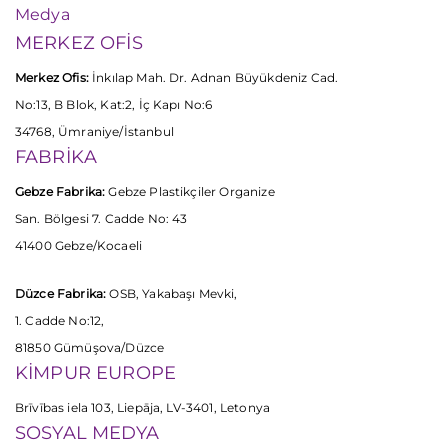
Medya
MERKEZ OFİS
Merkez Ofis:
İnkılap Mah. Dr. Adnan Büyükdeniz Cad.
No:13, B Blok, Kat:2, İç Kapı No:6
34768, Ümraniye/İstanbul
FABRİKA
Gebze Fabrika:
Gebze Plastikçiler Organize
San. Bölgesi 7. Cadde No: 43
41400 Gebze/Kocaeli
Düzce Fabrika:
OSB, Yakabaşı Mevki,
1. Cadde No:12,
81850 Gümüşova/Düzce
KİMPUR EUROPE
Brīvības iela 103, Liepāja, LV-3401, Letonya
SOSYAL MEDYA