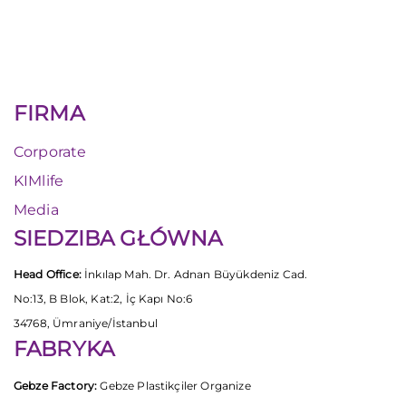
FIRMA
Corporate
KIMlife
Media
SIEDZIBA GŁÓWNA
Head Office:
İnkılap Mah. Dr. Adnan Büyükdeniz Cad.
No:13, B Blok, Kat:2, İç Kapı No:6
34768, Ümraniye/İstanbul
FABRYKA
Gebze Factory:
Gebze Plastikçiler Organize