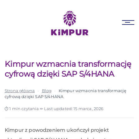
Skip
Skip
links
to
primary
Tog
navigation
nav
Skip
to
content
Kimpur wzmacnia transformację
cyfrową dzięki SAP S/4HANA
Strona główna
›
Blog
›
Kimpur wzmacnia transformację
cyfrową dzięki SAP S/4HANA
1 min czytania
·
Last updated: 15 marca, 2026
Kimpur z powodzeniem ukończył projekt