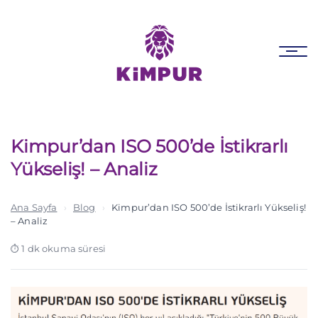
Skip
Skip
links
to
primary
Tog
navigation
nav
Skip
to
content
Kimpur’dan ISO 500’de İstikrarlı
Yükseliş! – Analiz
Ana Sayfa
›
Blog
›
Kimpur’dan ISO 500’de İstikrarlı Yükseliş!
– Analiz
1 dk okuma süresi