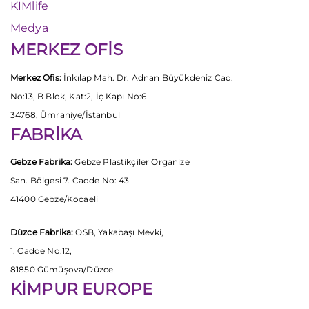
KIMlife
Medya
MERKEZ OFİS
Merkez Ofis:
İnkılap Mah. Dr. Adnan Büyükdeniz Cad.
No:13, B Blok, Kat:2, İç Kapı No:6
34768, Ümraniye/İstanbul
FABRİKA
Gebze Fabrika:
Gebze Plastikçiler Organize
San. Bölgesi 7. Cadde No: 43
41400 Gebze/Kocaeli
Düzce Fabrika:
OSB, Yakabaşı Mevki,
1. Cadde No:12,
81850 Gümüşova/Düzce
KİMPUR EUROPE