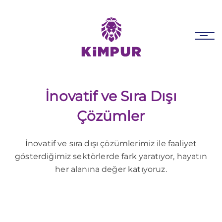
Skip
Skip
links
to
primary
Tog
navigation
nav
Skip
to
content
İnovatif ve Sıra Dışı
Çözümler
İnovatif ve sıra dışı çözümlerimiz ile faaliyet
gösterdiğimiz sektörlerde fark yaratıyor, hayatın
her alanına değer katıyoruz.