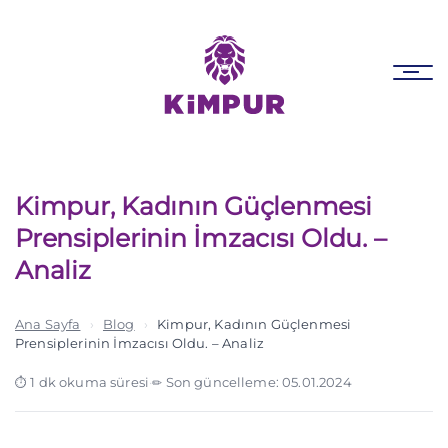
Skip
Skip
links
to
primary
Tog
navigation
nav
Skip
to
content
Kimpur, Kadının Güçlenmesi
Prensiplerinin İmzacısı Oldu. –
Analiz
Ana Sayfa
›
Blog
›
Kimpur, Kadının Güçlenmesi
Prensiplerinin İmzacısı Oldu. – Analiz
1 dk okuma süresi
·
Son güncelleme: 05.01.2024