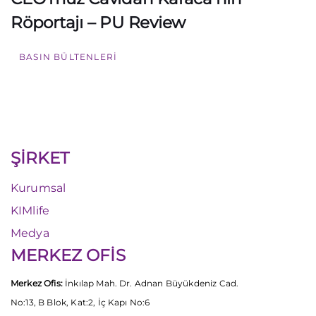
Röportajı – PU Review
BASIN BÜLTENLERI
ŞİRKET
Kurumsal
KIMlife
Medya
MERKEZ OFİS
Merkez Ofis:
İnkılap Mah. Dr. Adnan Büyükdeniz Cad.
No:13, B Blok, Kat:2, İç Kapı No:6