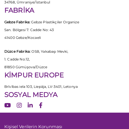
34768, Ümraniye/İstanbul
FABRİKA
Gebze Fabrika:
Gebze Plastikçiler Organize
San. Bölgesi 7. Cadde No: 43
41400 Gebze/Kocaeli
Düzce Fabrika:
OSB, Yakabaşı Mevki,
1. Cadde No:12,
81850 Gümüşova/Düzce
KİMPUR EUROPE
Brīvības iela 103, Liepāja, LV-3401, Letonya
SOSYAL MEDYA
Kişisel Verilerin Korunması