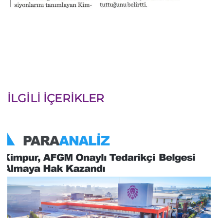
İLGILI İÇERIKLER