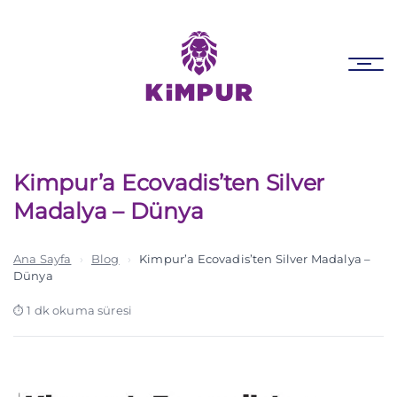
Skip
Skip
links
to
primary
Tog
navigation
nav
Skip
to
content
Kimpur’a Ecovadis’ten Silver
Madalya – Dünya
Ana Sayfa
›
Blog
›
Kimpur’a Ecovadis’ten Silver Madalya –
Dünya
1 dk okuma süresi