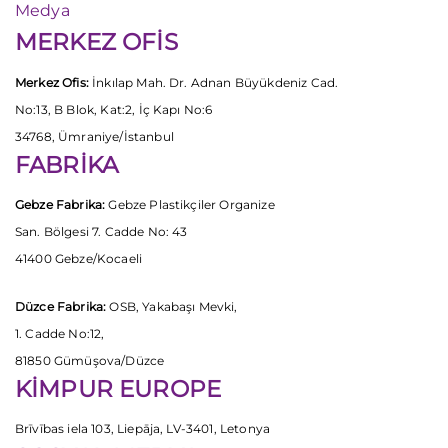
Medya
MERKEZ OFİS
Merkez Ofis:
İnkılap Mah. Dr. Adnan Büyükdeniz Cad.
No:13, B Blok, Kat:2, İç Kapı No:6
34768, Ümraniye/İstanbul
FABRİKA
Gebze Fabrika:
Gebze Plastikçiler Organize
San. Bölgesi 7. Cadde No: 43
41400 Gebze/Kocaeli
Düzce Fabrika:
OSB, Yakabaşı Mevki,
1. Cadde No:12,
81850 Gümüşova/Düzce
KİMPUR EUROPE
Brīvības iela 103, Liepāja, LV-3401, Letonya