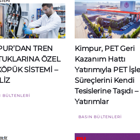
PUR’DAN TREN
Kimpur, PET Geri
TUKLARINA ÖZEL
Kazanım Hattı
ÖPÜK SİSTEMİ –
Yatırımıyla PET İş
LİZ
Süreçlerini Kendi
Tesislerine Taşıdı –
N BÜLTENLERI
Yatırımlar
BASIN BÜLTENLERI