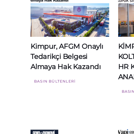
Kimpur, AFGM Onaylı
KİM
Tedarikçi Belgesi
KOL
Almaya Hak Kazandı
HR K
ANA
BASIN BÜLTENLERI
BASI