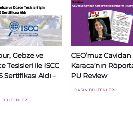
ur, Gebze ve
CEO’muz Cavidan
 Tesisleri ile ISCC
Karaca’nın Röporta
Sertifikası Aldı –
PU Review
BASIN BÜLTENLERI
N BÜLTENLERI