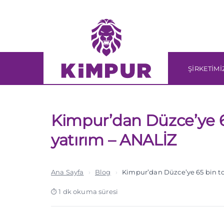
Skip
Skip
links
to
primary
navigation
Skip
ŞİRKETİMİ
to
content
Kimpur’dan Düzce’ye 65
yatırım – ANALİZ
Ana Sayfa
›
Blog
›
Kimpur’dan Düzce’ye 65 bin to
1 dk okuma süresi