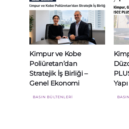
Kimpur ve Kobe
Kimp
Poliüretan’dan
Düzce
Stratejik İş Birliği –
PLUS 
Genel Ekonomi
Yapı
BASIN BÜLTENLERI
BASI