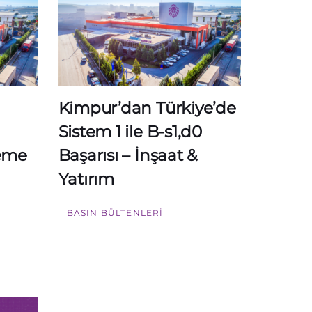
Kimpur’dan Türkiye’de
Sistem 1 ile B-s1,d0
leme
Başarısı – İnşaat &
Yatırım
BASIN BÜLTENLERI