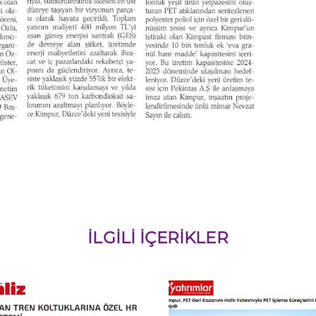
İLGILI İÇERIKLER