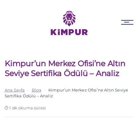
Skip
Skip
links
to
primary
Tog
navigation
nav
Skip
to
content
Kimpur’un Merkez Ofisi’ne Altın
Seviye Sertifika Ödülü – Analiz
Ana Sayfa
›
Blog
›
Kimpur’un Merkez Ofisi’ne Altın Seviye
Sertifika Ödülü – Analiz
1 dk okuma süresi