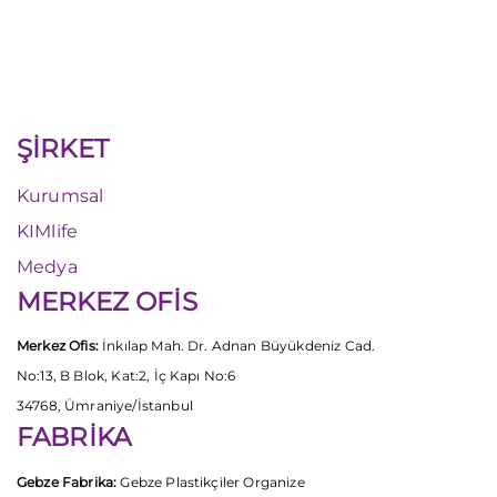
ŞİRKET
Kurumsal
KIMlife
Medya
MERKEZ OFİS
Merkez Ofis:
İnkılap Mah. Dr. Adnan Büyükdeniz Cad.
No:13, B Blok, Kat:2, İç Kapı No:6
34768, Ümraniye/İstanbul
FABRİKA
Gebze Fabrika:
Gebze Plastikçiler Organize