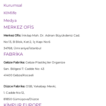
Kurumsal
KIMlife
Medya
MERKEZ OFİS
Merkez Ofis:
İnkılap Mah. Dr. Adnan Büyükdeniz Cad.
No:13, B Blok, Kat:2, İç Kapı No:6
34768, Ümraniye/İstanbul
FABRİKA
Gebze Fabrika:
Gebze Plastikçiler Organize
San. Bölgesi 7. Cadde No: 43
41400 Gebze/Kocaeli
Düzce Fabrika:
OSB, Yakabaşı Mevki,
1. Cadde No:12,
81850 Gümüşova/Düzce
KİMPUR EUROPE