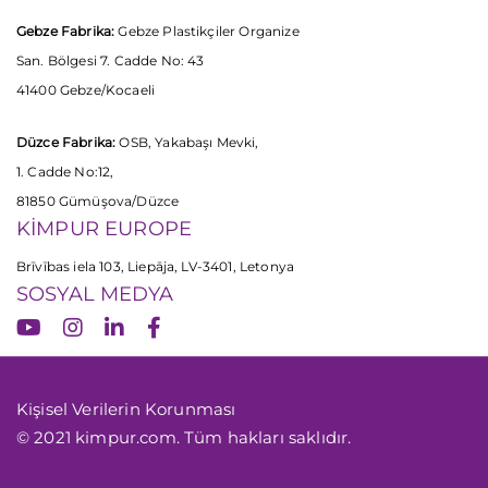
Gebze Fabrika:
Gebze Plastikçiler Organize
San. Bölgesi 7. Cadde No: 43
41400 Gebze/Kocaeli
Düzce Fabrika:
OSB, Yakabaşı Mevki,
1. Cadde No:12,
81850 Gümüşova/Düzce
KİMPUR EUROPE
Brīvības iela 103, Liepāja, LV-3401, Letonya
SOSYAL MEDYA
Kişisel Verilerin Korunması
© 2021 kimpur.com. Tüm hakları saklıdır.