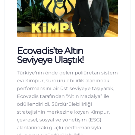
Ecovadis’te Altın
Seviyeye Ulaştık!
Türkiye’nin önde gelen poliüretan sistem
evi Kimpur, sürdürülebilirlik alanındaki
performansını bir üst seviyeye taşıyarak,
Ecovadis tarafından “Altın Madalya” ile
ödüllendirildi. Sürdürülebilirliği
stratejisinin merkezine koyan Kimpur,
çevresel, sosyal ve yönetişim (ESG)
alanlarındaki güçlü performansıyla