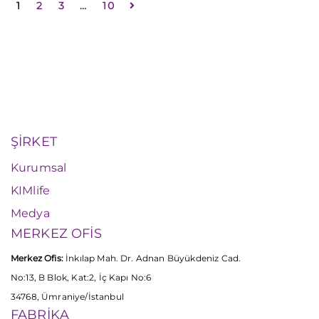
1
2
3
…
10
ŞİRKET
Kurumsal
KIMlife
Medya
MERKEZ OFİS
Merkez Ofis:
İnkılap Mah. Dr. Adnan Büyükdeniz Cad.
No:13, B Blok, Kat:2, İç Kapı No:6
34768, Ümraniye/İstanbul
FABRİKA