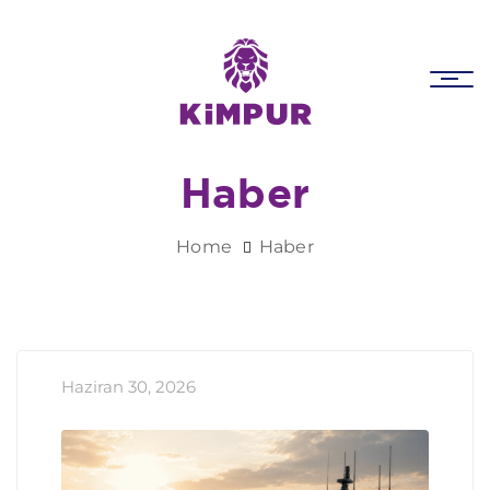
Skip
Skip
links
to
primary
Tog
navigation
nav
Skip
to
Haber
content
Home
Haber
Haziran 30, 2026