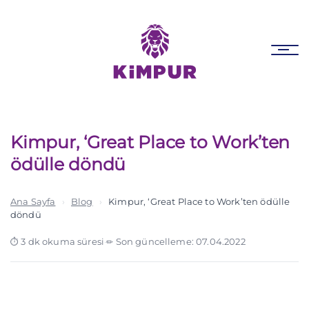
Skip
Skip
links
to
primary
Tog
navigation
nav
Skip
to
content
Kimpur, ‘Great Place to Work’ten
ödülle döndü
Ana Sayfa
›
Blog
›
Kimpur, ‘Great Place to Work’ten ödülle
döndü
3 dk okuma süresi
·
Son güncelleme: 07.04.2022