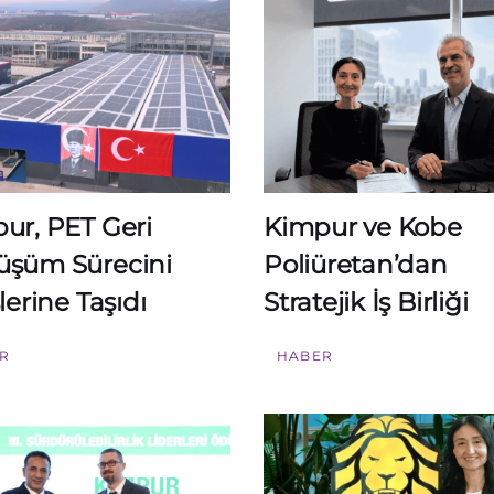
ur, PET Geri
Kimpur ve Kobe
şüm Sürecini
Poliüretan’dan
lerine Taşıdı
Stratejik İş Birliği
R
HABER