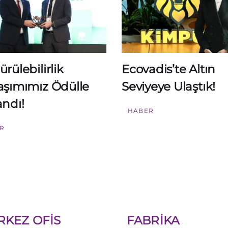
rülebilirlik
Ecovadis’te Altın
aşımımız Ödülle
Seviyeye Ulaştık!
andı!
HABER
R
RKEZ OFİS
FABRİKA