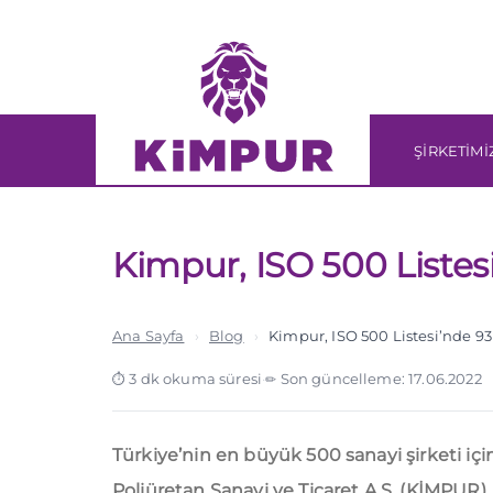
Skip
Skip
links
to
primary
navigation
Skip
ŞİRKETİMİ
to
content
Kimpur, ISO 500 Liste
Ana Sayfa
›
Blog
›
Kimpur, ISO 500 Listesi’nde 9
3 dk okuma süresi
·
Son güncelleme: 17.06.2022
Türkiye’nin en büyük 500 sanayi şirketi içi
Poliüretan Sanayi ve Ticaret A.Ş. (KİMPUR), 