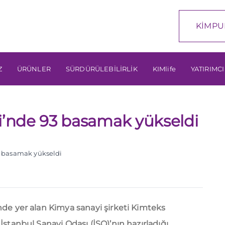
KİMPU
Z
ÜRÜNLER
SÜRDÜRÜLEBİLİRLİK
KIMlife
YATIRIMCI
si’nde 93 basamak yükseldi
3 basamak yükseldi
nde yer alan Kimya sanayi şirketi Kimteks
İstanbul Sanayi Odası (İSO)’nın hazırladığı