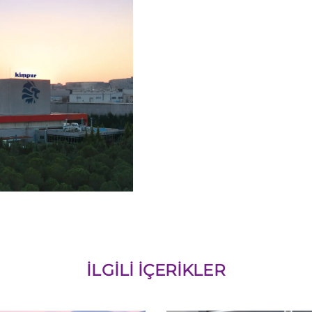
İLGILI İÇERIKLER