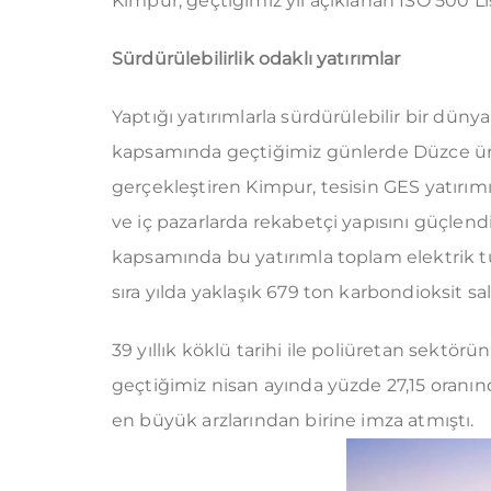
Kimpur, geçtiğimiz yıl açıklanan ISO 500 Lis
Sürdürülebilirlik odaklı yatırımlar
Yaptığı yatırımlarla sürdürülebilir bir düny
kapsamında geçtiğimiz günlerde Düzce üre
gerçekleştiren Kimpur, tesisin GES yatırımıy
ve iç pazarlarda rekabetçi yapısını güçlendi
kapsamında bu yatırımla toplam elektrik tü
sıra yılda yaklaşık 679 ton karbondioksit sa
39 yıllık köklü tarihi ile poliüretan sektö
geçtiğimiz nisan ayında yüzde 27,15 oranında
en büyük arzlarından birine imza atmıştı.