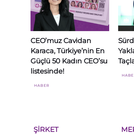
CEO’muz Cavidan
Sürdü
Karaca, Türkiye’nin En
Yakl
Güçlü 50 Kadın CEO’su
Taçl
listesinde!
HABE
HABER
ŞİRKET
ME