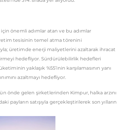
tesi’nde 314. sırada yer alıyordu.
a için önemli adımlar atan ve bu adımlar
tim tesisinin temel atma törenini
la; üretimde enerji maliyetlerini azaltarak ihracat
rmeyi hedefliyor. Sürdürülebilirlik hedefleri
ketiminin yaklaşık %55’inin karşılamasının yanı
lınımını azaltmayı hedefliyor.
rünün önde gelen şirketlerinden Kimpur, halka arzını
ki payların satışıyla gerçekleştirilerek son yılların