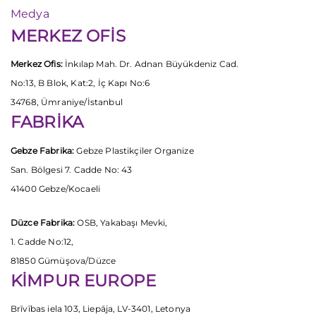
Medya
MERKEZ OFİS
Merkez Ofis:
İnkılap Mah. Dr. Adnan Büyükdeniz Cad.
No:13, B Blok, Kat:2, İç Kapı No:6
34768, Ümraniye/İstanbul
FABRİKA
Gebze Fabrika:
Gebze Plastikçiler Organize
San. Bölgesi 7. Cadde No: 43
41400 Gebze/Kocaeli
Düzce Fabrika:
OSB, Yakabaşı Mevki,
1. Cadde No:12,
81850 Gümüşova/Düzce
KİMPUR EUROPE
Brīvības iela 103, Liepāja, LV-3401, Letonya