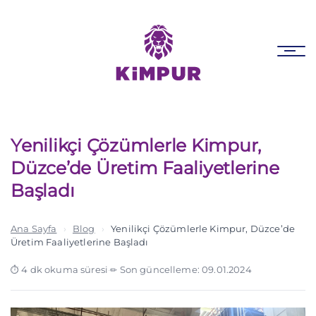
Skip
Skip
links
to
primary
Tog
navigation
nav
Skip
to
content
Yenilikçi Çözümlerle Kimpur,
Düzce’de Üretim Faaliyetlerine
Başladı
Ana Sayfa
›
Blog
›
Yenilikçi Çözümlerle Kimpur, Düzce’de
Üretim Faaliyetlerine Başladı
4 dk okuma süresi
·
Son güncelleme: 09.01.2024