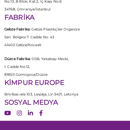
No:13, B Blok, Kat:2, İç Kapı No:6
34768, Ümraniye/İstanbul
FABRİKA
Gebze Fabrika:
Gebze Plastikçiler Organize
San. Bölgesi 7. Cadde No: 43
41400 Gebze/Kocaeli
Düzce Fabrika:
OSB, Yakabaşı Mevki,
1. Cadde No:12,
81850 Gümüşova/Düzce
KİMPUR EUROPE
Brīvības iela 103, Liepāja, LV-3401, Letonya
SOSYAL MEDYA