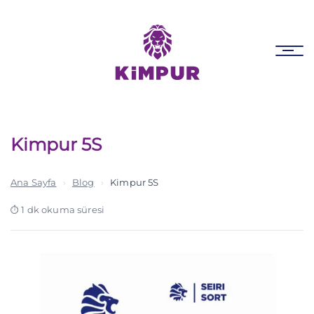
Skip
Skip
links
to
primary
Tog
navigation
nav
Skip
to
content
Kimpur 5S
Ana Sayfa
›
Blog
›
Kimpur 5S
1 dk okuma süresi